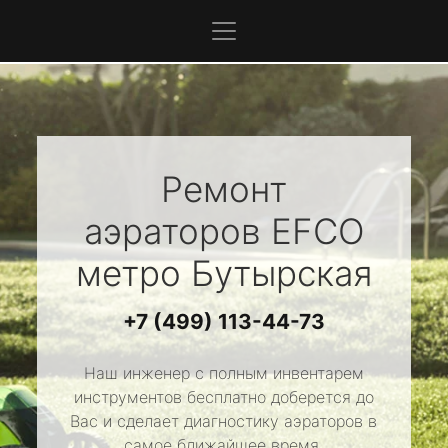
Ремонт
аэраторов
EFCO
метро Бутырская
+7 (499) 113-44-73
Наш инженер с полным инвентарем
инструментов бесплатно доберется до
Вас и сделает диагностику аэраторов в
самое ближайшее время.