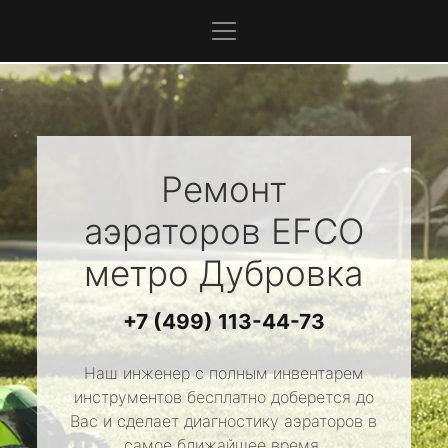
Ремонт
аэраторов
EFCO
метро Дубровка
+7 (499) 113-44-73
Наш инженер с полным инвентарем
инструментов бесплатно доберется до
Вас и сделает диагностику аэраторов в
самое ближайшее время.