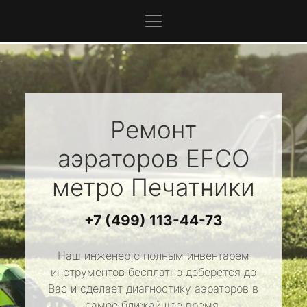
Ремонт
аэраторов
EFCO
метро Печатники
+7 (499) 113-44-73
Наш инженер с полным инвентарем
инструментов бесплатно доберется до
Вас и сделает диагностику аэраторов в
самое ближайшее время.