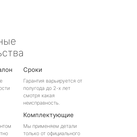
ные
ьства
алон
Сроки
е
Гарантия варьируется от
ости
полугода до 2-х лет
смотря какая
неисправность.
Комплектующие
онтом
Мы применяем детали
тно
только от официального