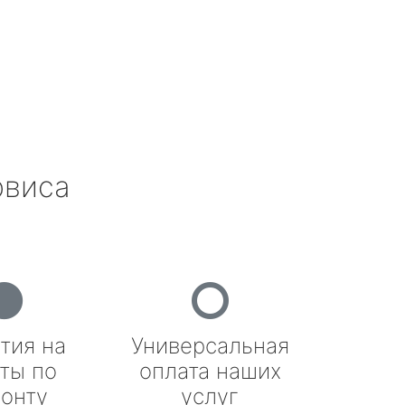
рвиса
тия на
Универсальная
ты по
оплата наших
онту
услуг