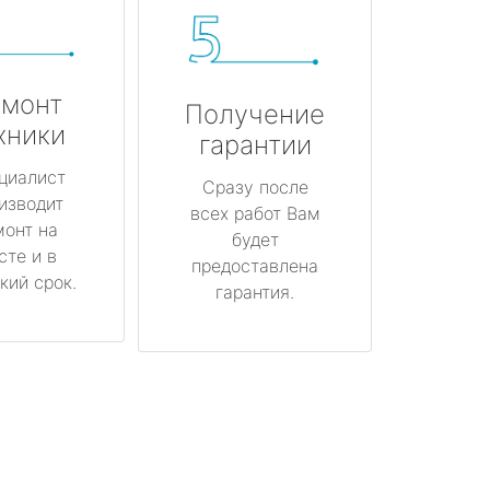
монт
Получение
хники
гарантии
циалист
Сразу после
изводит
всех работ Вам
монт на
будет
сте и в
предоставлена
кий срок.
гарантия.