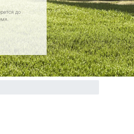
рется до
емя.