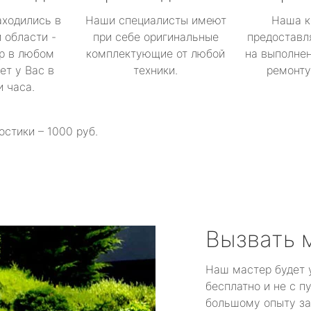
аходились в
Наши специалисты имеют
Наша к
 области -
при себе оригинальные
предоставл
р в любом
комплектующие от любой
на выполнен
ет у Вас в
техники.
ремонту 
и часа.
остики – 1000 руб.
Вызвать 
Наш мастер будет 
бесплатно и не с п
большому опыту за