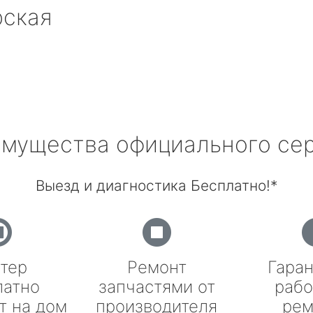
рская
мущества официального се
Выезд и диагностика Бесплатно!*
тер
Ремонт
Гаран
латно
запчастями от
рабо
т на дом
производителя
рем