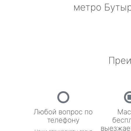
метро Буты
Преи
Любой вопрос по
Мас
телефону
бесп
выезжае