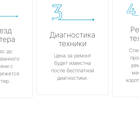
Ре
езд
Диагностика
те
тера
техники
Спе
ас до
Цена за ремонт
про
ованного
будет известна
ре
ени с
после бесплатной
ме
вяжется
диагностики.
корот
тер.