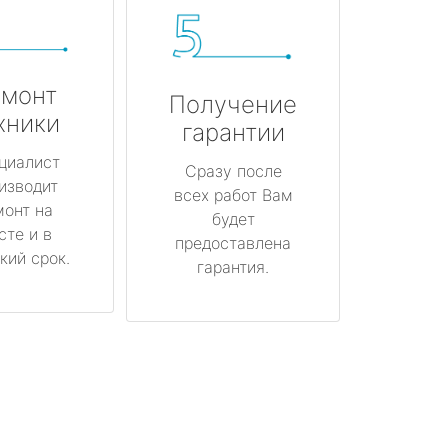
монт
Получение
хники
гарантии
циалист
Сразу после
изводит
всех работ Вам
монт на
будет
сте и в
предоставлена
кий срок.
гарантия.