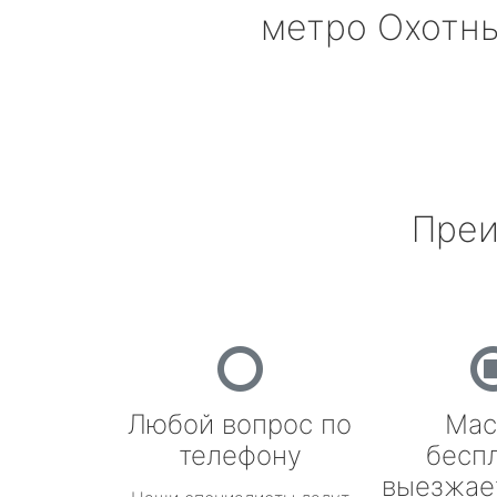
метро Охотн
Преи
Любой вопрос по
Мас
телефону
бесп
выезжае