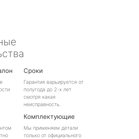
ные
ьства
алон
Сроки
е
Гарантия варьируется от
ости
полугода до 2-х лет
смотря какая
неисправность.
Комплектующие
онтом
Мы применяем детали
тно
только от официального