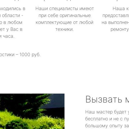
аходились в
Наши специалисты имеют
Наша к
 области -
при себе оригинальные
предоставл
р в любом
комплектующие от любой
на выполнен
ет у Вас в
техники.
ремонту 
и часа.
остики – 1000 руб.
Вызвать 
Наш мастер будет 
бесплатно и не с п
большому опыту за