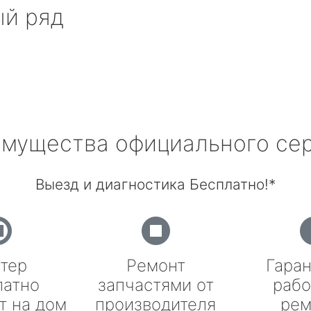
ый ряд
мущества официального се
Выезд и диагностика Бесплатно!*
тер
Ремонт
Гаран
латно
запчастями от
рабо
т на дом
производителя
рем