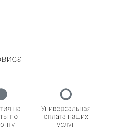
рвиса
тия на
Универсальная
ты по
оплата наших
онту
услуг