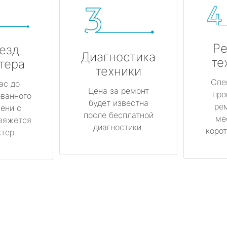
Ре
езд
Диагностика
те
тера
техники
Спе
ас до
Цена за ремонт
про
ованного
будет известна
ре
ени с
после бесплатной
ме
вяжется
диагностики.
корот
тер.