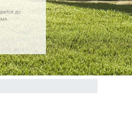
рется до
емя.