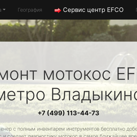
Сервис центр EFCO
а
География
монт мотокос
E
метро Владыкин
+7 (499) 113-44-73
енер с полным инвентарем инструментов бесплатно добе
с и сделает диагностику мотокос в самое ближайшее вре