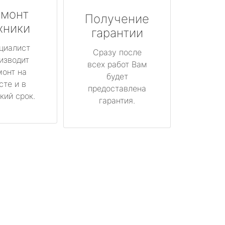
монт
Получение
хники
гарантии
циалист
Сразу после
изводит
всех работ Вам
монт на
будет
сте и в
предоставлена
кий срок.
гарантия.