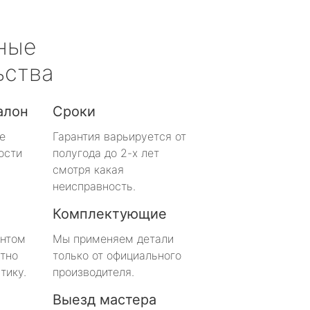
ные
ьства
алон
Сроки
е
Гарантия варьируется от
ости
полугода до 2-х лет
смотря какая
неисправность.
Комплектующие
онтом
Мы применяем детали
тно
только от официального
тику.
производителя.
Выезд мастера