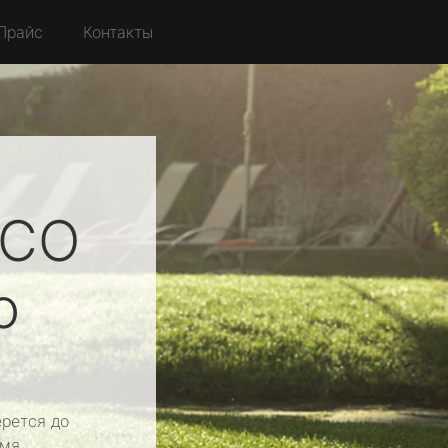
Прайс
Контакты
FCO
о
рется до
мя.