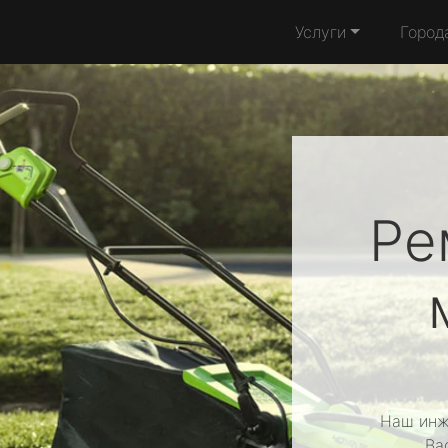
Услуги
Город
Ре
Наш инж
Ва