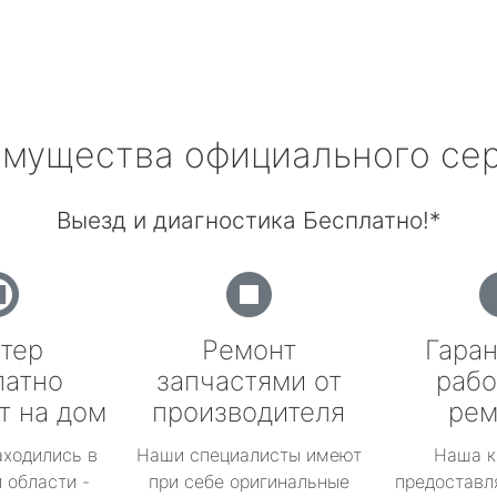
мущества официального се
Выезд и диагностика Бесплатно!*
тер
Ремонт
Гаран
латно
запчастями от
рабо
т на дом
производителя
рем
аходились в
Наши специалисты имеют
Наша к
 области -
при себе оригинальные
предоставл