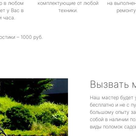
р в любом
комплектующие от любой
на выполнен
ет у Вас в
техники.
ремонту 
и часа.
остики – 1000 руб.
Вызвать 
Наш мастер будет 
бесплатно и не с п
большому опыту за
собой в наличии по
виды поломок садов