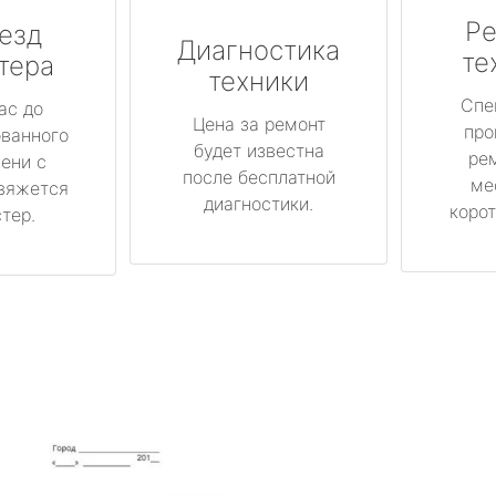
Ре
езд
Диагностика
те
тера
техники
Спе
ас до
Цена за ремонт
про
ованного
будет известна
ре
ени с
после бесплатной
ме
вяжется
диагностики.
корот
тер.