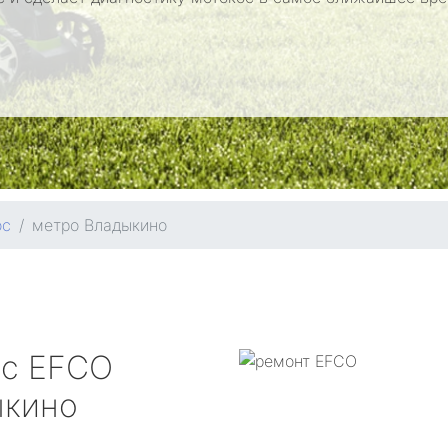
ос
метро Владыкино
ос
EFCO
ыкино